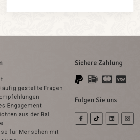
n
Sichere Zahlung
t
Häufig gestellte Fragen
-Empfehlungen
Folgen Sie uns
les Engagement
chten aus der Bali
e
ise für Menschen mit