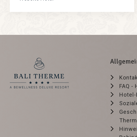
Allgemei
Kontak
FAQ - 
Hotel
Sozia
Geschi
Therm
Hinwe